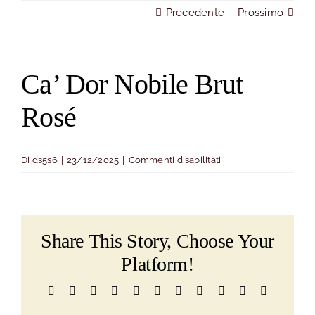
Salta
Precedente
Prossimo
al
Togg
contenuto
Navi
Ca’ Dor Nobile Brut
Home
Rosé
La storia
su
Di
ds5s6
|
23/12/2025
|
Commenti disabilitati
Il locale
Ca’
Dor
Menù
Nobile
Brut
Share This Story, Choose Your
Rosé
Prenotazione
Platform!
Facebook
X
Reddit
LinkedIn
WhatsApp
Telegram
Tumblr
Pinterest
Vk
Xing
Email
Dove siamo