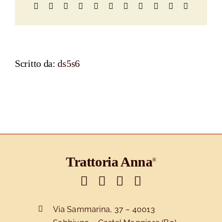
Facebook
X
Reddit
LinkedIn
WhatsApp
Telegram
Tumblr
Pinterest
Vk
Xing
Email
Scritto da:
ds5s6
Trattoria Anna
®
Via Sammarina, 37 – 40013