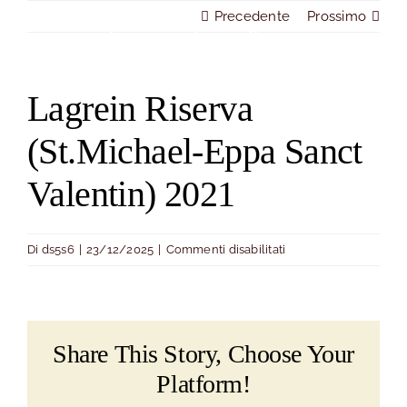
Salta
Precedente
Prossimo
al
Togg
contenuto
Navi
Lagrein Riserva
Home
(St.Michael-Eppa Sanct
La storia
Valentin) 2021
Il locale
su
Di
ds5s6
|
23/12/2025
|
Commenti disabilitati
Lagrein
Menù
Riserva
(St.Michael-
Prenotazione
Eppa
Share This Story, Choose Your
Sanct
Platform!
Valentin)
Dove siamo
2021